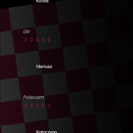
Kowal
Git
Mariusz
Polecam
Katarzyna